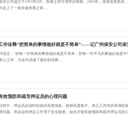
保安公司成立于1993年9月，发展之初可谓举步维艰。2003年，张革临危受
走上了一条快速发展之路......
心工作诠释“把简单的事情做好就是不简单”——记广州保安公司保
样说过：“把每一件简单的事情做好就是不简单，把每一件平凡的事做好就是不
专心工作，为这句话做了最好的诠释......
有效预防和疏导押运员的心理问题
过程中，押运员必须时刻保持高度戒备，精神高度集中。加之工作内容单调枯
理问题。而这会给押运工作埋下安全隐患。如何才能有效预防和疏导押运员的心理问题