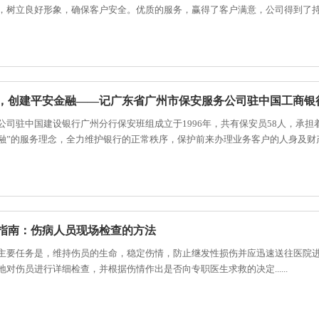
，树立良好形象，确保客户安全。优质的服务，赢得了客户满意，公司得到了持续发展，
，创建平安金融——记广东省广州市保安服务公司驻中国工商银
公司驻中国建设银行广州分行保安班组成立于1996年，共有保安员58人，承担
融”的服务理念，全力维护银行的正常秩序，保护前来办理业务客户的人身及财
指南：伤病人员现场检查的方法
主要任务是，维持伤员的生命，稳定伤情，防止继发性损伤并应迅速送往医院
地对伤员进行详细检查，并根据伤情作出是否向专职医生求救的决定......