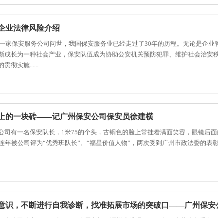
企业法律风险介绍
年第一家保安服务公司问世，我国保安服务业已经走过了30年的历程。无论是企
渐成长为一种社会产业，保安队伍成为协助公安机关预防犯罪、维护社会治安
彻实施......
上的一块砖——记广州保安公司保安员徐建横
公司有一名保安队长，1米75的个头，古铜色的脸上常挂着满面笑容，眼镜后面
连年被公司评为“优秀班队长”、“福星价值人物”，两次受到广州市政法委的表彰....
意识，不断进行自我诊断，找准拓展市场的突破口——广州保安